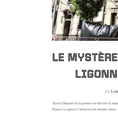
LE MYSTÈRE
LIGONN
par
Lou
Xavier Dupont de Ligonnès est devenu le meurtr
France et captivé l’attention du monde entier.