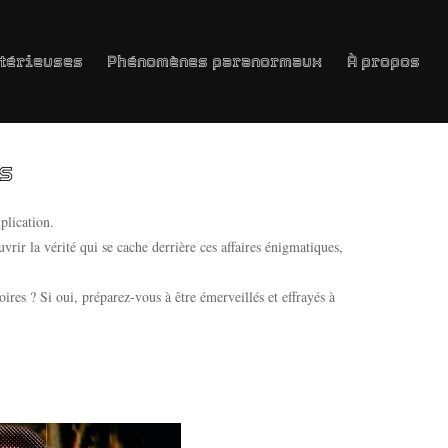
térieuses
Phénomènes paranormaux
À propos
s
plication.
uvrir la vérité qui se cache derrière ces affaires énigmatiques,
oires ? Si oui, préparez-vous à être émerveillés et effrayés à