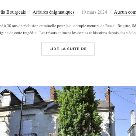
Publié
lia Bourgeais
Affaires énigmatiques
19 mars 2024
Aucun com
le
à 30 ans de réclusion criminelle pour le quadruple meurtre de Pascal, Brigitte, Sé
rigine de cette tragédie. Les trésors animent les contes et histoires depuis des sièc
« L’AFFAIRE DES DISP
LIRE LA SUITE DE