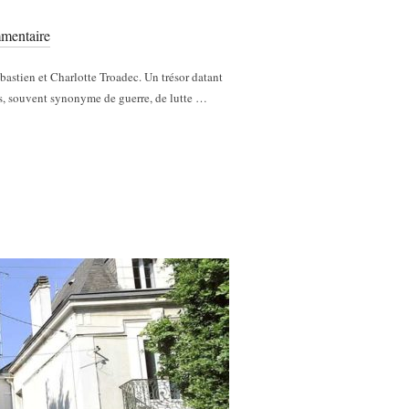
mentaire
bastien et Charlotte Troadec. Un trésor datant
les, souvent synonyme de guerre, de lutte …
ARUS D’ORVAULT : DE LA QUÊTE D’UN TRÉSOR À UNE TRAGÉDIE