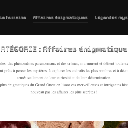
ie humaine
Affaires énigmatiques
Légendes mys
CATÉGORIE :
Affaires énigmatique
des, des phénomènes paranormaux et des crimes, murmurent et défient toute ex
nt prêts à percer les mystères, à explorer les endroits les plus sombres et à déco
armés seulement de leur curiosité et de leur détermination.
 plus énigmatiques du Grand Ouest en lisant ces merveilleuses et intrigantes hist
nouveau par les affaires les plus secrètes !