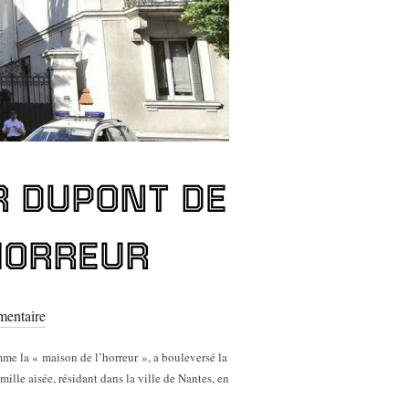
R DUPONT DE
HORREUR
entaire
mme la « maison de l’horreur », a bouleversé la
lle aisée, résidant dans la ville de Nantes, en